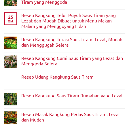
Tiram yang Menggoda
Tumis
Kangkung
Tak
Saus
ada
Tiram
Resep Kangkung Telur Puyuh Saus Tiram yang
komentar
25
pada
Lezat dan Mudah Dibuat untuk Menu Makan
Okt
Kelezatan
Malam yang Menggoyang Lidah
Tumis
Kangkung
Tak
Udang
ada
dengan
Resep Kangkung Terasi Saus Tiram: Lezat, Mudah,
komentar
Saus
pada
dan Menggugah Selera
Tiram
Resep
yang
Kangkung
Tak
Menggoda
Telur
ada
Resep Kangkung Cumi Saus Tiram yang Lezat dan
Puyuh
komentar
Saus
pada
Menggoda Selera
Tiram
Resep
yang
Kangkung
Tak
Lezat
Terasi
ada
Resep Udang Kangkung Saus Tiram
dan
Saus
komentar
Mudah
Tiram:
pada
Tak
Dibuat
Lezat,
Resep
ada
untuk
Mudah,
Kangkung
komentar
Menu
dan
Cumi
pada
Resep Kangkung Saus Tiram Rumahan yang Lezat
Makan
Menggugah
Saus
Resep
Malam
Selera
Tiram
Udang
Tak
yang
yang
Kangkung
ada
Menggoyang
Lezat
Saus
komentar
Lidah
dan
Tiram
pada
Resep Masak Kangkung Pedas Saus Tiram: Lezat
Menggoda
Resep
Selera
dan Mudah
Kangkung
Saus
Tak
Tiram