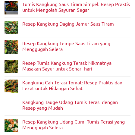
ada
Rumahan
Tumis Kangkung Saus Tiram Simpel: Resep Praktis
komentar
yang
pada
untuk Mengolah Sayuran Segar
Lezat
Resep
Masak
Tak
Kangkung
ada
Resep Kangkung Daging Jamur Saus Tiram
Pedas
komentar
Saus
pada
Tak
Tiram:
Tumis
ada
Lezat
Kangkung
komentar
dan
Saus
pada
Resep Kangkung Tempe Saus Tiram yang
Mudah
Tiram
Resep
Simpel:
Menggugah Selera
Kangkung
Resep
Daging
Praktis
Tak
Jamur
untuk
ada
Saus
Resep Tumis Kangkung Terasi: Nikmatnya
Mengolah
komentar
Tiram
Sayuran
pada
Masakan Sayur untuk Sehari-hari
Segar
Resep
Kangkung
Tak
Tempe
ada
Kangkung Cah Terasi Tomat: Resep Praktis dan
Saus
komentar
Tiram
pada
Lezat untuk Hidangan Sehat
yang
Resep
Menggugah
Tumis
Tak
Selera
Kangkung
ada
Kangkung Tauge Udang Tumis Terasi dengan
Terasi:
komentar
Nikmatnya
pada
Resep yang Mudah
Masakan
Kangkung
Sayur
Cah
Tak
untuk
Terasi
ada
Resep Kangkung Udang Cumi Tumis Terasi yang
Sehari-
Tomat:
komentar
hari
Resep
pada
Menggugah Selera
Praktis
Kangkung
dan
Tauge
Tak