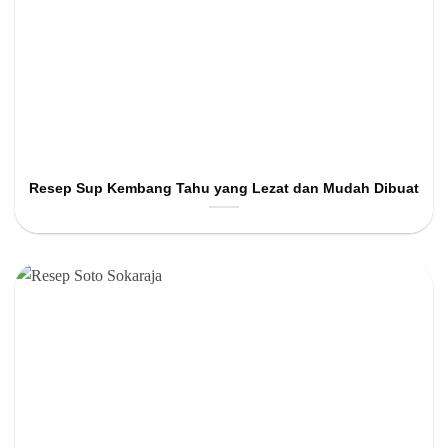
Resep Sup Kembang Tahu yang Lezat dan Mudah Dibuat