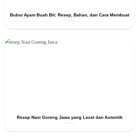
Bubur Ayam Buah Bit: Resep, Bahan, dan Cara Membuat
Resep Nasi Goreng Jawa yang Lezat dan Autentik