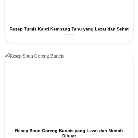
Resep Tumis Kapri Kembang Tahu yang Lezat dan Sehat
Resep Soun Goreng Buncis yang Lezat dan Mudah
Dibuat