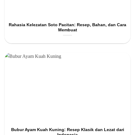
Rahasia Kelezatan Soto Pacitan: Resep, Bahan, dan Cara
Membuat
Bubur Ayam Kuah Kuning: Resep Klasik dan Lezat dari
Indonesia