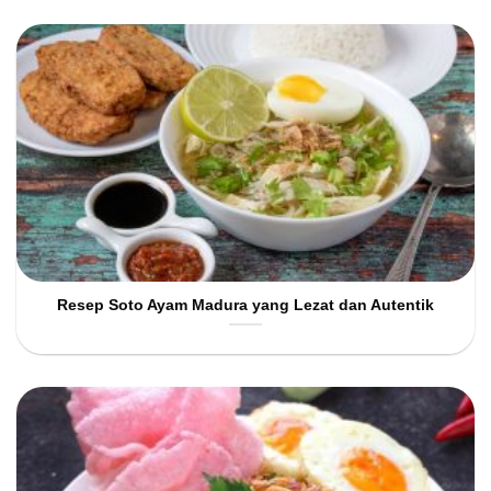
Resep Soto Ayam Madura yang Lezat dan Autentik