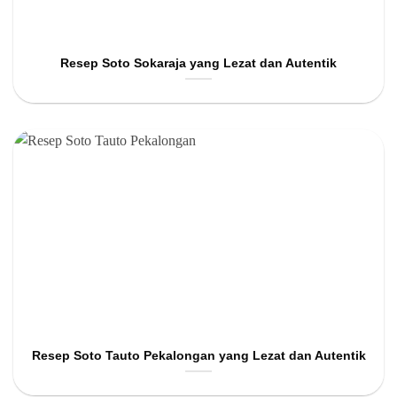
Resep Soto Sokaraja yang Lezat dan Autentik
Resep Soto Tauto Pekalongan yang Lezat dan Autentik