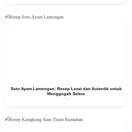
Soto Ayam Lamongan: Resep Lezat dan Autentik untuk
Menggugah Selera