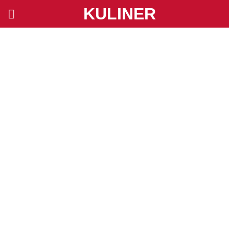
Skip
KULINER
to
content