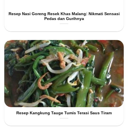
Resep Nasi Goreng Resek Khas Malang: Nikmati Sensasi
Pedas dan Gurihnya
Resep Kangkung Tauge Tumis Terasi Saus Tiram