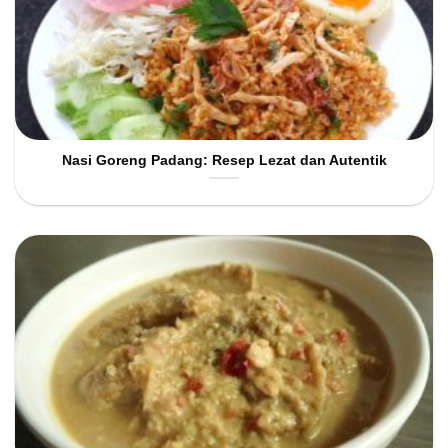
Nasi Goreng Padang: Resep Lezat dan Autentik